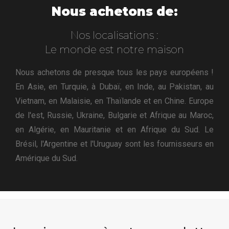
Nous achetons de:
Nos localisations :
Le monde est notre maison
Nous achetons de presque tous les pays européens !
En Asie, en Turquie, à Dubaï, en Inde, au Pakistan, au
Vietnam, en Malaisie, en Thaïlande et en Chine. Europe
de l'est, Russie, Ukraine, Bulgarie et Afrique au Maroc,
en Algérie, en Mauritanie et en Afrique du Sud. Le
Brésil, l'Argentine et l'Uruguay sont les fournisseurs en
Amérique du Sud.