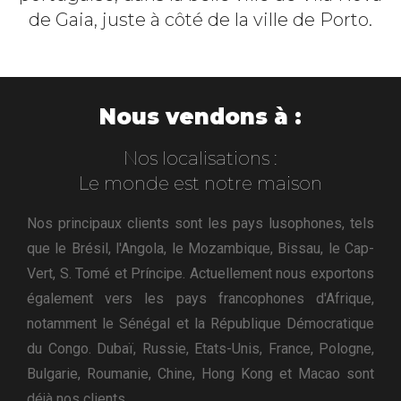
de Gaia, juste à côté de la ville de Porto.
Nous vendons à :
Nos localisations :
Le monde est notre maison
Nos principaux clients sont les pays lusophones, tels
que le Brésil, l'Angola, le Mozambique, Bissau, le Cap-
Vert, S. Tomé et Príncipe. Actuellement nous exportons
également vers les pays francophones d'Afrique,
notamment le Sénégal et la République Démocratique
du Congo. Dubaï, Russie, Etats-Unis, France, Pologne,
Bulgarie, Roumanie, Chine, Hong Kong et Macao sont
déjà nos clients.